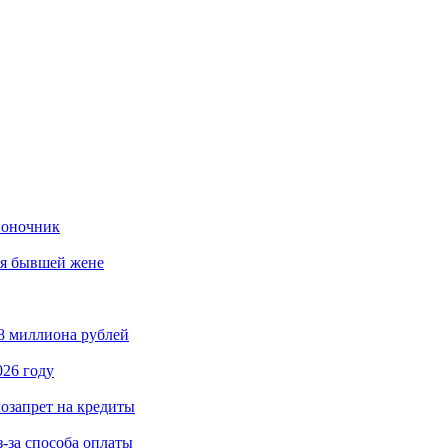
воночник
ия бывшей жене
8 миллиона рублей
026 году
озапрет на кредиты
з-за способа оплаты