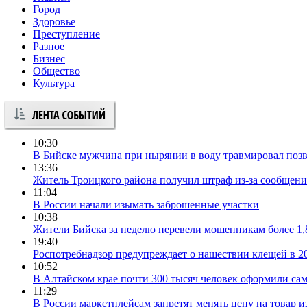
Город
Здоровье
Преступление
Разное
Бизнес
Общество
Культура
10:30
В Бийске мужчина при нырянии в воду травмировал поз
13:36
Житель Троицкого района получил штраф из-за сообщен
11:04
В России начали изымать заброшенные участки
10:38
Жители Бийска за неделю перевели мошенникам более 1,
19:40
Роспотребнадзор предупреждает о нашествии клещей в 2
10:52
В Алтайском крае почти 300 тысяч человек оформили сам
11:29
В России маркетплейсам запретят менять цену на товар и