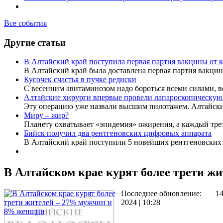
Все события
Другие статьи
В Алтайский край поступила первая партия вакцины от 
В Алтайский край была доставлена первая партия вакци
Кусочек счастья в пучке редиски
С весенним авитаминозом надо бороться всеми силами, 
Алтайские хирурги впервые провели лапароскопическую
Эту операцию уже назвали высшим пилотажем. Алтайск
Миру – жир?
Планету охватывает «эпидемия» ожирения, а каждый тр
Бийск получил два рентгеновских цифровых аппарата
В Алтайский край поступили 5 новейших рентгеновски
В Алтайском крае курят более трети 
Последнее обновление:
1
2024 | 10:28