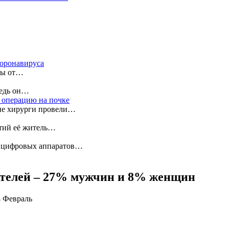
коронавируса
ны от…
ведь он…
 операцию на почке
ие хирурги провели…
етий её житель…
х цифровых аппаратов…
жителей – 27% мужчин и 8% женщин
4 Февраль