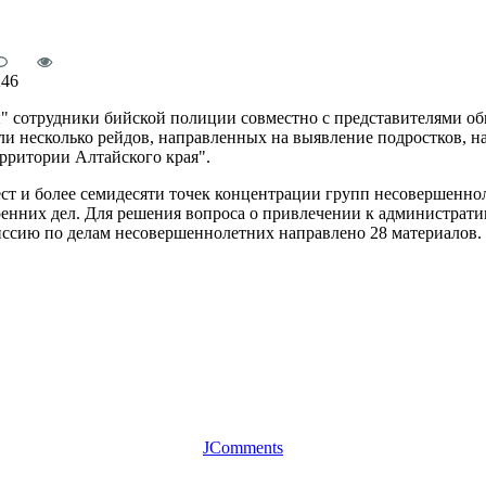
246
" сотрудники бийской полиции совместно с представителями о
и несколько рейдов, направленных на выявление подростков, 
рритории Алтайского края".
ст и более семидесяти точек концентрации групп несовершеннол
енних дел. Для решения вопроса о привлечении к административ
иссию по делам несовершеннолетних направлено 28 материалов.
JComments