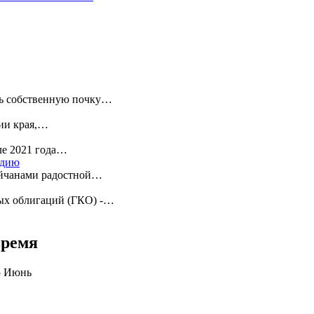
ть собственную почку…
рии края,…
ле 2021 года…
удию
ийчанами радостной…
ых облигаций (ГКО) -…
время
5 Июнь