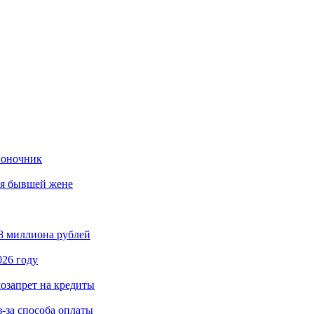
воночник
ия бывшей жене
8 миллиона рублей
026 году
озапрет на кредиты
з-за способа оплаты