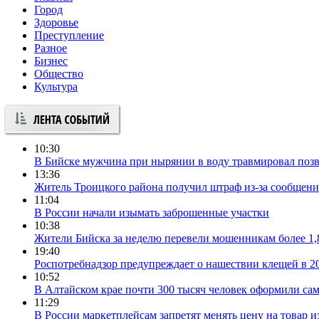
Город
Здоровье
Преступление
Разное
Бизнес
Общество
Культура
10:30
В Бийске мужчина при нырянии в воду травмировал поз
13:36
Житель Троицкого района получил штраф из-за сообщен
11:04
В России начали изымать заброшенные участки
10:38
Жители Бийска за неделю перевели мошенникам более 1,
19:40
Роспотребнадзор предупреждает о нашествии клещей в 2
10:52
В Алтайском крае почти 300 тысяч человек оформили сам
11:29
В России маркетплейсам запретят менять цену на товар и